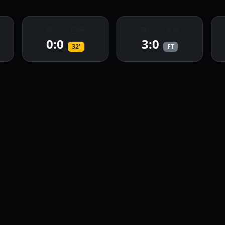
皇马 vs 巴萨
拜仁 vs 多特
0:0
3:0
32'
FT