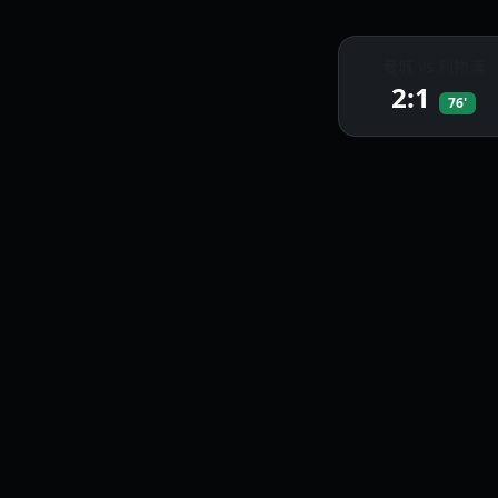
曼城 vs 利物浦
2:1
76'