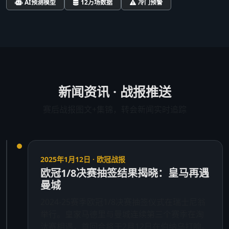
AI预测模型
12万场数据
冷门预警
新闻资讯 · 战报推送
赛后战报图文+集锦，转会新闻实时追踪
2025年1月12日 · 欧冠战报
欧冠1/8决赛抽签结果揭晓：皇马再遇
曼城
2024-25赛季欧冠1/8决赛抽签仪式在瑞士尼翁
举行。皇家马德里与曼城连续第三个赛季在淘
汰赛相遇，首回合将于2月12日在伯纳乌打响。