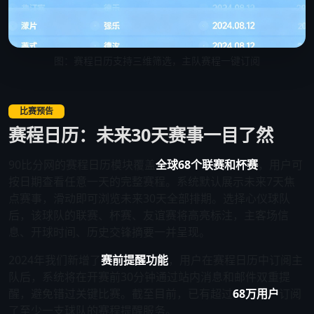
图：赛程日历支持三维筛选，主队赛程一键订阅
比赛预告
赛程日历：未来30天赛事一目了然
90比分网的赛程日历模块覆盖
全球68个联赛和杯赛
，用户可
按日期查看任意一天的完整赛程。系统默认展示未来7天焦
点赛事，滑动即可浏览未来30天全部排期。选择心仪球队
后，该球队的联赛、杯赛、友谊赛将高亮标注，主客场信
息、开球时间、历史交锋摘要一并呈现。
2024年我们新增了
赛前提醒功能
，用户在赛程日历中订阅主
队后，系统将在开赛前30分钟通过站内消息和邮件双重提
醒，避免错过关键比赛。截至目前，已有超过
68万用户
订阅
了至少一支球队的赛程提醒服务。