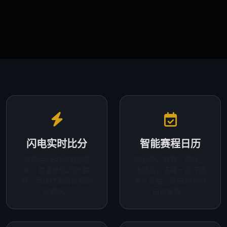
闪电实时比分
智能赛程日历
进球后3-8秒内推送更
按日期、联赛、球队三
新，覆盖全球200+联
维筛选，支持一键订阅
赛，角球红黄牌数据同
主队赛程，赛前30分钟
步刷新。
自动提醒。