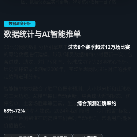
图：数据仪表盘实时更新，28项核心指标一目了然
数据深度分析
数据统计与AI智能推单
90比分网的数据分析引擎基于
过去8个赛季超过12万场比赛
的原始数据进行建模。球队/球员数据榜每小时更新一次，包
含进球、助攻、射门转化率、传球成功率等28项核心指标。
历史交锋记录追溯到2008年，完整呈现两队过往对阵的胜负
走势和进球分布。
智能推单模块融合了胜平负概率预测、大小球分析和让球参
考三大功能。AI模型每日自动更新，综合球队近期状态、伤
停名单、主客场胜率等因素，生成
综合预测准确率约
68%-72%
的参考建议。2024年我们新增了"冷门预警"标签，
当模型检测到潜在的高赔率机会时自动标记，帮助用户捕捉
价值信息。