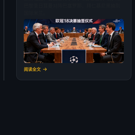
巴黎圣日耳曼对阵巴塞罗那，拜仁慕尼黑抽到
国际米兰。
阅读全文
2025年1月10日 · 转会新闻
冬季转会窗：三笔重磅交易达成
切尔西以6200万欧元签下德甲射手王，合同期
至2029年。阿森纳从西甲引进一名中场核心，