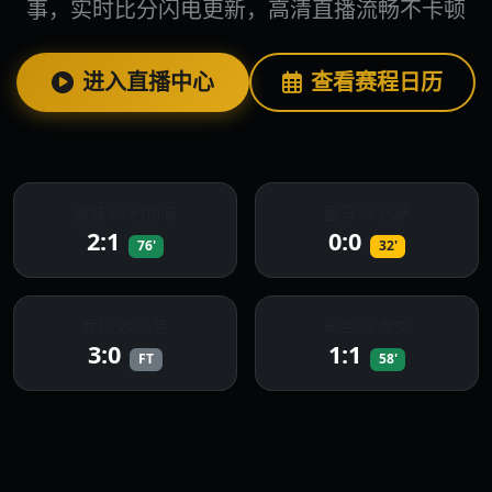
事，实时比分闪电更新，高清直播流畅不卡顿
进入直播中心
查看赛程日历
曼城 vs 利物浦
皇马 vs 巴萨
2:1
0:0
76'
32'
拜仁 vs 多特
米兰 vs 尤文
3:0
1:1
FT
58'