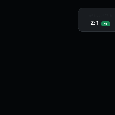
曼城 vs 利物浦
2:1
76'