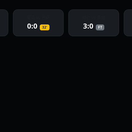
皇马 vs 巴萨
拜仁 vs 多特
0:0
3:0
32'
FT